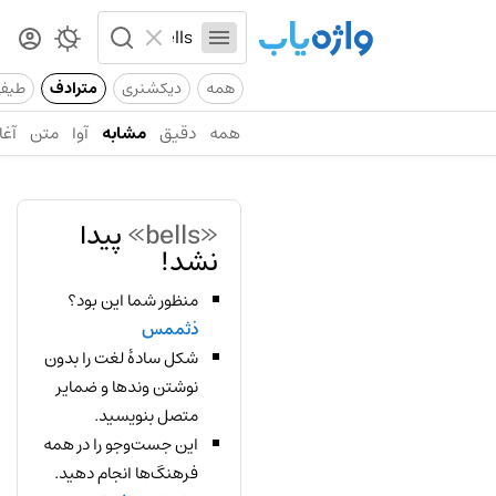
همه
دیکشنری
مترادف
طیف
همه
دقیق
مشابه
آوا
متن
آغا
«bells»
پیدا
نشد!
منظور شما این بود؟
ذثممس
شکل سادهٔ لغت را بدون
نوشتن وندها و ضمایر
متصل بنویسید.
این جست‌وجو را در همه
فرهنگ‌ها انجام دهید.