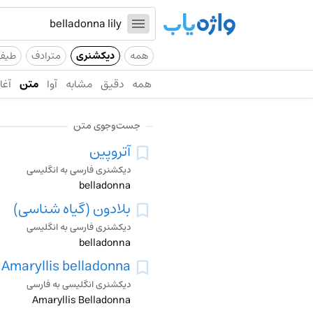
همه
دیکشنری
مترادف
طیف
همه
دقیق
مشابه
آوا
متن
آغاز
جست‌وجوی متن
آتروپین
دیکشنری فارسی به انگلیسی
belladonna
بلادون (گیاه شناسی)
دیکشنری فارسی به انگلیسی
belladonna
Amaryllis belladonna
دیکشنری انگلیسی به فارسی
Amaryllis Belladonna