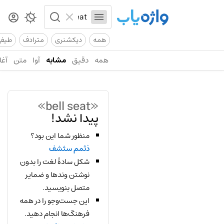
همه
دیکشنری
مترادف
طیف
همه
دقیق
مشابه
آوا
متن
آغا
«bell seat»
پیدا نشد!
منظور شما این بود؟
ذثمم سثشف
شکل سادهٔ لغت را بدون
نوشتن وندها و ضمایر
متصل بنویسید.
این جست‌وجو را در همه
فرهنگ‌ها انجام دهید.