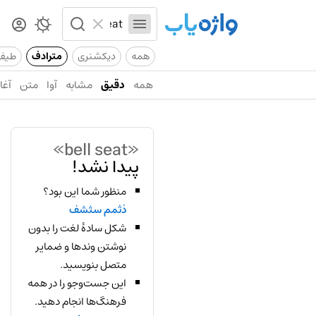
همه
دیکشنری
مترادف
طیف
همه
دقیق
مشابه
آوا
متن
آغاز
«bell seat»
پیدا نشد!
منظور شما این بود؟
ذثمم سثشف
شکل سادهٔ لغت را بدون
نوشتن وندها و ضمایر
متصل بنویسید.
این جست‌وجو را در همه
فرهنگ‌ها انجام دهید.