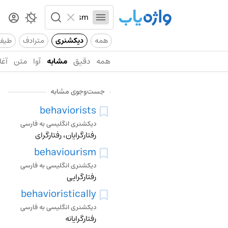
همه
دیکشنری
مترادف
طیف
همه
دقیق
مشابه
آوا
متن
آغا
جست‌وجوی مشابه
behaviorists
دیکشنری انگلیسی به فارسی
رفتارگرایان، رفتارگرای
behaviourism
دیکشنری انگلیسی به فارسی
رفتارگرایی
behavioristically
دیکشنری انگلیسی به فارسی
رفتارگرایانه