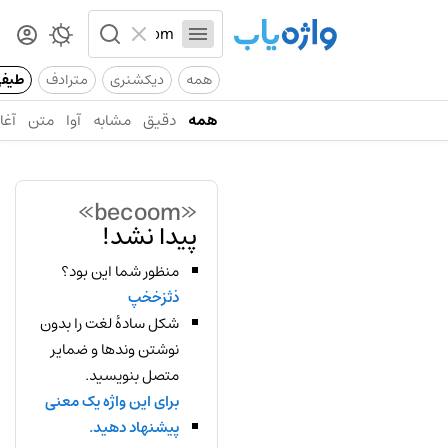
همه
دیکشنری
مترادف
طیف
همه
دقیق
مشابه
آوا
متن
آغاز
«becoom»
پیدا نشد!
منظور شما این بود؟
ذثزخخپ
شکل سادهٔ لغت را بدون
نوشتن وندها و ضمایر
متصل بنویسید.
برای این واژه یک معنی
پیشنهاد دهید.