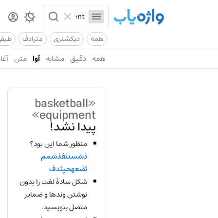
همه
دیکشنری
مترادف
طیف
همه
دقیق
مشابه
آوا
متن
آغاز
«basketball
equipment»
پیدا نشد!
منظور شما این بود؟
ذشسنثفذشمم
ثضعهحپثدف
شکل سادهٔ لغت را بدون
نوشتن وندها و ضمایر
متصل بنویسید.