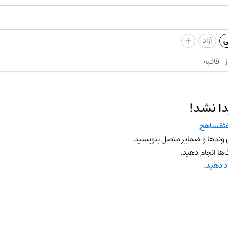
+
ی
آزاد
ز
قافیه
ا نشد!
ثقساهح
 وندها و ضمایر متصل بنویسید.
ها انجام دهید.
د دهید.