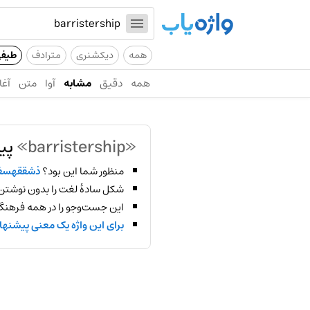
همه
دیکشنری
مترادف
طیف
همه
دقیق
مشابه
آوا
متن
آغا
«barristership»
پید
منظور شما این بود؟
ذشققهسف
شکل سادهٔ لغت را بدون نوشتن
این جست‌وجو را در همه فرهنگ‌
برای این واژه یک معنی پیشنها