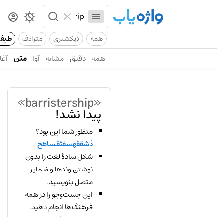
همه
دیکشنری
مترادف
طیف
همه
دقیق
مشابه
آوا
متن
آغاز
«barristership»
پیدا نشد!
منظور شما این بود؟
ذشققهسفثقساهح
شکل سادهٔ لغت را بدون
نوشتن وندها و ضمایر
متصل بنویسید.
این جست‌وجو را در همه
فرهنگ‌ها انجام دهید.