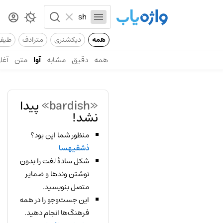
همه
دیکشنری
مترادف
طیف
همه
دقیق
مشابه
آوا
متن
آغاز
«bardish»
پیدا
نشد!
منظور شما این بود؟
ذشقیهسا
شکل سادهٔ لغت را بدون
نوشتن وندها و ضمایر
متصل بنویسید.
این جست‌وجو را در همه
فرهنگ‌ها انجام دهید.