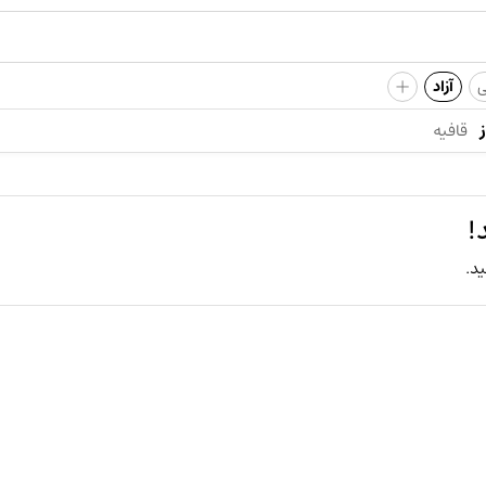
+
ی
آزاد
قافیه
!
ید.