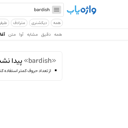
همه
دیکشنری
مترادف
طیف
همه
دقیق
مشابه
آوا
متن
آغاز
«bardish»
پیدا نشد
از تعداد حروف کمتر استفاده کن