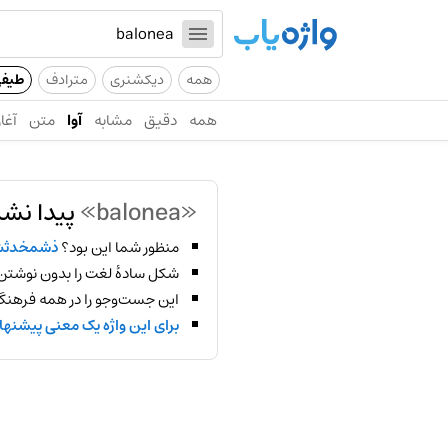
همه
دیکشنری
مترادف
طیف
همه
دقیق
مشابه
آوا
متن
آغاز
«balonea»
پیدا نشد
منظور شما این بود؟
ذشمخدث
شکل سادهٔ لغت را بدون نوشتن
این جست‌وجو را در همه فرهنگ‌
برای این واژه یک معنی پیشنها