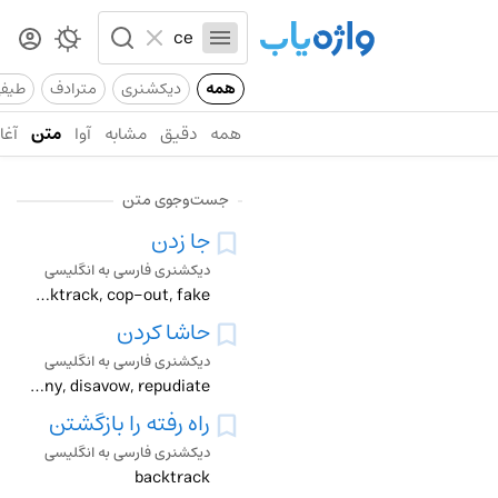
همه
دیکشنری
مترادف
طیف
همه
دقیق
مشابه
آوا
متن
آغاز
جست‌وجوی متن
جا زدن
دیکشنری فارسی به انگلیسی
backtrack, cop-out, fake
حاشا کردن
دیکشنری فارسی به انگلیسی
backtrack, deny, disavow, repudiate
راه رفته را بازگشتن
دیکشنری فارسی به انگلیسی
backtrack