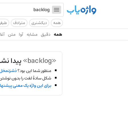
همه
دیکشنری
مترادف
طیف
همه
دقیق
مشابه
آوا
متن
آغاز
«backlog»
پیدا نشد
منظور شما این بود؟
ذشزنمخل
شکل سادهٔ لغت را بدون نوشتن
برای این واژه یک معنی پیشنها