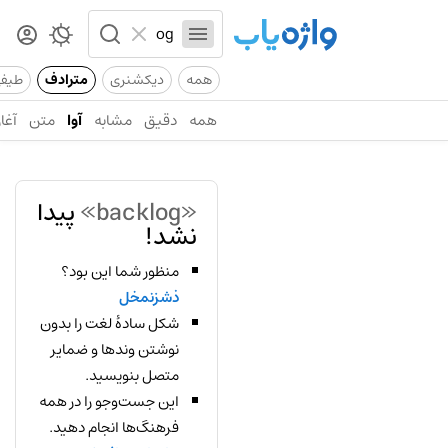
همه
دیکشنری
مترادف
طیف
همه
دقیق
مشابه
آوا
متن
آغاز
«backlog»
پیدا
نشد!
منظور شما این بود؟
ذشزنمخل
شکل سادهٔ لغت را بدون
نوشتن وندها و ضمایر
متصل بنویسید.
این جست‌وجو را در همه
فرهنگ‌ها انجام دهید.