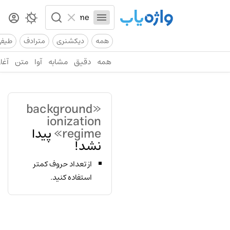
همه
دیکشنری
مترادف
طیف
همه
دقیق
مشابه
آوا
متن
آغاز
«background
ionization
regime»
پیدا
نشد!
از تعداد حروف کمتر
استفاده کنید.