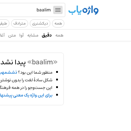
همه
دیکشنری
مترادف
طیف
همه
دقیق
مشابه
آوا
متن
آغاز
«baalim»
پیدا نشد!
منظور شما این بود؟
ذششمهپ
شکل سادهٔ لغت را بدون نوشتن
این جست‌وجو را در همه فرهنگ‌
برای این واژه یک معنی پیشنها