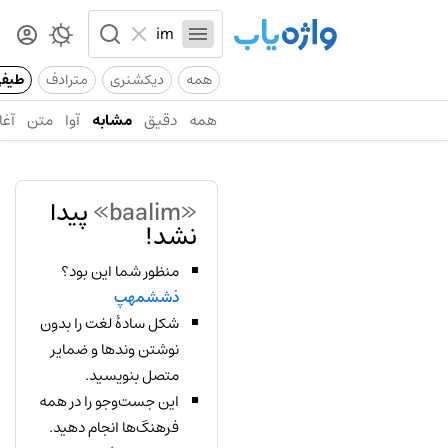
همه
دیکشنری
مترادف
طیف
همه
دقیق
مشابه
آوا
متن
آغا
«baalim»
پیدا
نشد!
منظور شما این بود؟
ذششمهپ
شکل سادهٔ لغت را بدون
نوشتن وندها و ضمایر
متصل بنویسید.
این جست‌وجو را در همه
فرهنگ‌ها انجام دهید.