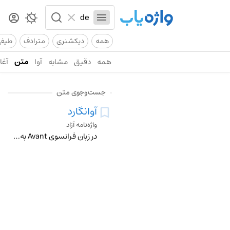
همه
دیکشنری
مترادف
طیف
همه
دقیق
مشابه
آوا
متن
آغاز
جست‌وجوی متن
آوانگارد
واژه‌نامه آزاد
در زبان فرانسوی Avant به معنی پیش و garde در اصطلاح نظامی به معنی نگه‌بان و محافظ است و اصطلاح ( Avant gardeطلایه‌دار) به معنی جلودار و پیش‌لشکر است. معادل انگل