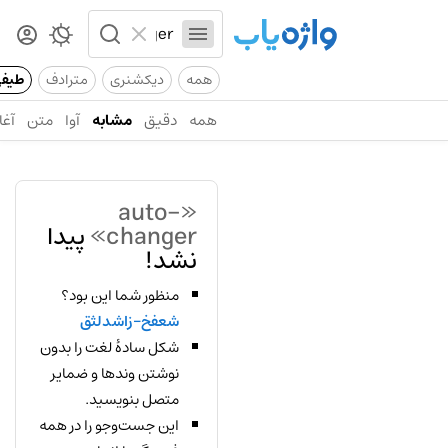
همه
دیکشنری
مترادف
طیف
همه
دقیق
مشابه
آوا
متن
آغا
«auto-
changer»
پیدا
نشد!
منظور شما این بود؟
شعفخ-زاشدلثق
شکل سادهٔ لغت را بدون
نوشتن وندها و ضمایر
متصل بنویسید.
این جست‌وجو را در همه