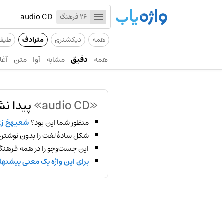
26 فرهنگ
همه
دیکشنری
مترادف
طیف
همه
دقیق
مشابه
آوا
متن
آغاز
«audio CD»
پیدا نش
منظور شما این بود؟
شعیهخ ز
شکل سادهٔ لغت را بدون نوشتن
این جست‌وجو را در همه فرهنگ‌
برای این واژه یک معنی پیشنها