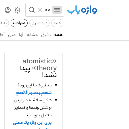
همه
دیکشنری
مترادف
طیف
همه
دقیق
مشابه
آوا
متن
آغاز
«atomistic
theory»
پیدا
نشد!
منظور شما این بود؟
شفخپهسفهز فاثخقغ
شکل سادهٔ لغت را بدون
نوشتن وندها و ضمایر
متصل بنویسید.
برای این واژه یک معنی