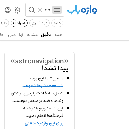
همه
دیکشنری
مترادف
طیف
همه
دقیق
مشابه
آوا
متن
آغاز
«astronavigation»
پیدا نشد!
منظور شما این بود؟
شسفقخدشرهلشفهخد
شکل سادهٔ لغت را بدون نوشتن
وندها و ضمایر متصل بنویسید.
این جست‌وجو را در همه
فرهنگ‌ها انجام دهید.
برای این واژه یک معنی