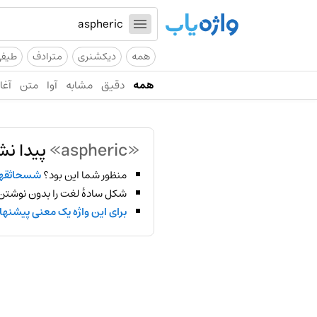
همه
دیکشنری
مترادف
طیف
همه
دقیق
مشابه
آوا
متن
آغاز
«aspheric»
پیدا نش
منظور شما این بود؟
شسحاثقهز
شکل سادهٔ لغت را بدون نوشتن
برای این واژه یک معنی پیشنها