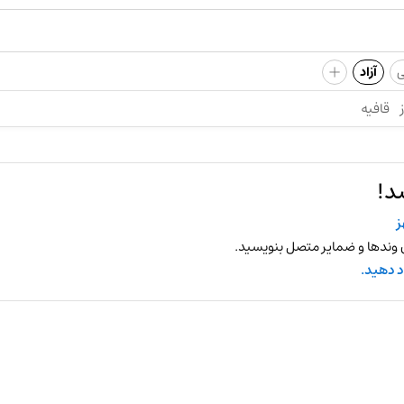
+
ی
آزاد
قافیه
د!
 وندها و ضمایر متصل بنویسید.
د دهید.