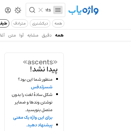
همه
دیکشنری
مترادف
طیف
همه
دقیق
مشابه
آوا
متن
آغاز
«ascents»
پیدا نشد!
منظور شما این بود؟
شسزثدفس
شکل سادهٔ لغت را بدون
نوشتن وندها و ضمایر
متصل بنویسید.
برای این واژه یک معنی
پیشنهاد دهید.