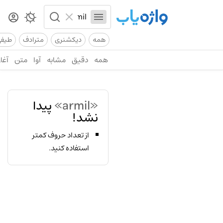
همه
دیکشنری
مترادف
طیف
همه
دقیق
مشابه
آوا
متن
آغاز
«armil»
پیدا
نشد!
از تعداد حروف کمتر
استفاده کنید.