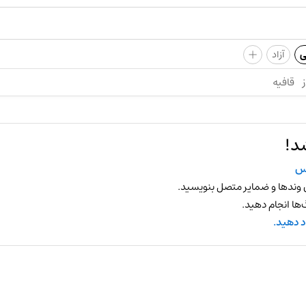
+
ی
آزاد
ز
قافیه
د!
س
 وندها و ضمایر متصل بنویسید.
ها انجام دهید.
د دهید.