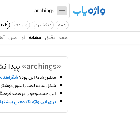
همه
دیکشنری
مترادف
طیف
همه
دقیق
مشابه
آوا
متن
آغا
«archings»
پیدا نش
منظور شما این بود؟
شقزاهدل
شکل سادهٔ لغت را بدون نوشتن
این جست‌وجو را در همه فرهنگ‌
برای این واژه یک معنی پیشنها