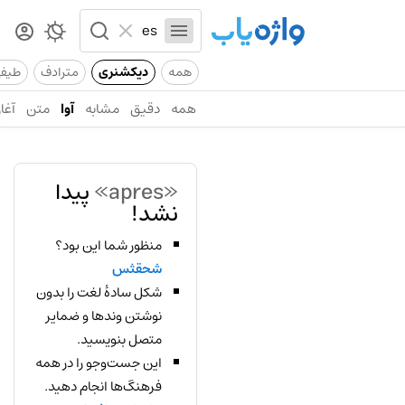
همه
دیکشنری
مترادف
طیف
همه
دقیق
مشابه
آوا
متن
آغاز
«apres»
پیدا
نشد!
منظور شما این بود؟
شحقثس
شکل سادهٔ لغت را بدون
نوشتن وندها و ضمایر
متصل بنویسید.
این جست‌وجو را در همه
فرهنگ‌ها انجام دهید.