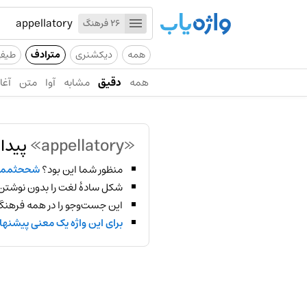
26 فرهنگ
همه
دیکشنری
مترادف
طیف
همه
دقیق
مشابه
آوا
متن
آغاز
«appellatory»
پیدا
منظور شما این بود؟
شححثممش
شکل سادهٔ لغت را بدون نوشتن
این جست‌وجو را در همه فرهنگ‌
برای این واژه یک معنی پیشنها