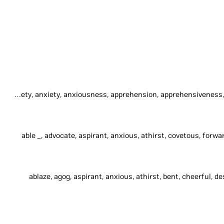
anxiety, anxiety, anxiousness, apprehension, apprehensiveness, bother, care, concern, discomfiture, dismay, disquiet, doubt, fear, foreboding, fret, funk, inqui
able _, advocate, aspirant, anxious, athirst, covetous, forwar
ablaze, agog, aspirant, anxious, athirst, bent, cheerful, de