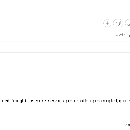
+
ی
آزاد
قافیه
rned, fraught, insecure, nervous, perturbation, preoccupied, qual
an