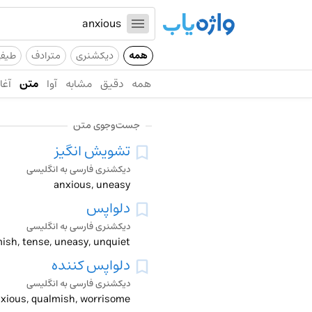
همه
دیکشنری
مترادف
طیف
همه
دقیق
مشابه
آوا
متن
آغاز
جست‌وجوی متن
تشویش انگیز
دیکشنری فارسی به انگلیسی
anxious, uneasy
دلواپس
دیکشنری فارسی به انگلیسی
mish, tense, uneasy, unquiet
دلواپس کننده
دیکشنری فارسی به انگلیسی
xious, qualmish, worrisome