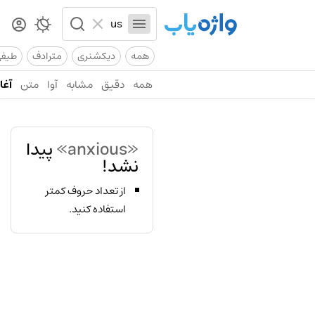
همه
دیکشنری
مترادف
طیف
همه
دقیق
مشابه
آوا
متن
آغاز
«anxious»
پیدا
نشد!
از تعداد حروف کمتر
استفاده کنید.