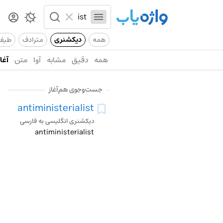
همه
دیکشنری
مترادف
طیف
همه
دقیق
مشابه
آوا
متن
آغاز
جست‌وجوی هم‌آغاز
antiministerialist
دیکشنری انگلیسی به فارسی
antiministerialist