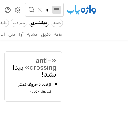
همه
دیکشنری
مترادف
طیف
همه
دقیق
مشابه
آوا
متن
آغاز
«anti-
crossing»
پیدا
نشد!
از تعداد حروف کمتر
استفاده کنید.