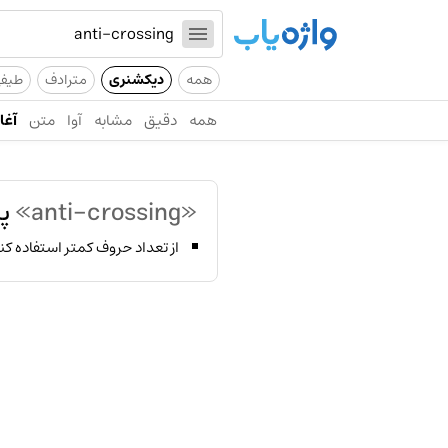
همه
دیکشنری
مترادف
طیف
همه
دقیق
مشابه
آوا
متن
آغاز
«anti-crossing»
پی
از تعداد حروف کمتر استفاده کن