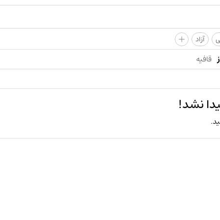
+
ی
آزاد
قافیه
دا نشد!
ید.