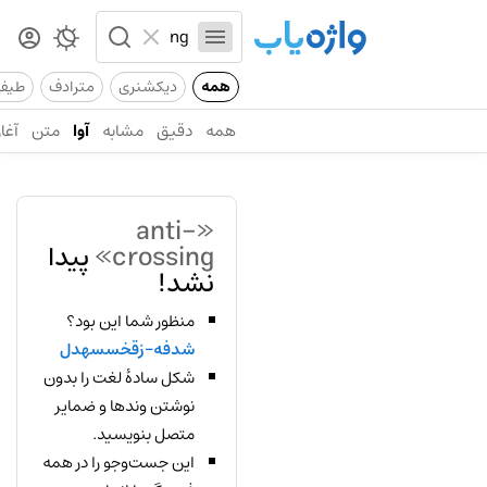
همه
دیکشنری
مترادف
طیف
همه
دقیق
مشابه
آوا
متن
آغاز
«anti-
crossing»
پیدا
نشد!
منظور شما این بود؟
شدفه-زقخسسهدل
شکل سادهٔ لغت را بدون
نوشتن وندها و ضمایر
متصل بنویسید.
این جست‌وجو را در همه