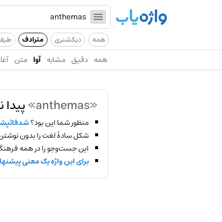
همه
دیکشنری
مترادف
طیف
همه
دقیق
مشابه
آوا
متن
آغاز
«anthemas»
پیدا ن
منظور شما این بود؟
شدفاثپ
شکل سادهٔ لغت را بدون نوشتن
این جست‌وجو را در همه فرهنگ‌
برای این واژه یک معنی پیشنها