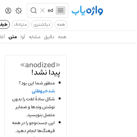
همه
دیکشنری
مترادف
طیف
همه
دقیق
مشابه
آوا
متن
آغاز
«anodized»
پیدا نشد!
منظور شما این بود؟
شدخیهظثی
شکل سادهٔ لغت را بدون
نوشتن وندها و ضمایر
متصل بنویسید.
این جست‌وجو را در همه
فرهنگ‌ها انجام دهید.