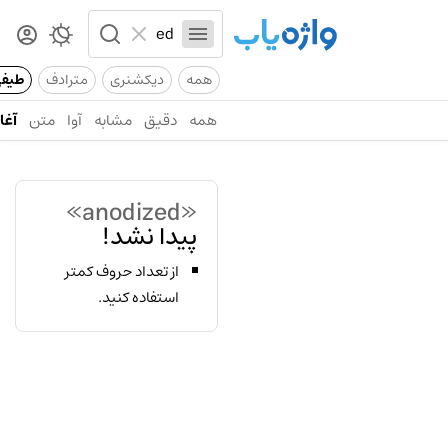
همه
دیکشنری
مترادف
طیف
همه
دقیق
مشابه
آوا
متن
آغاز
«anodized»
پیدا نشد!
از تعداد حروف کمتر
استفاده کنید.