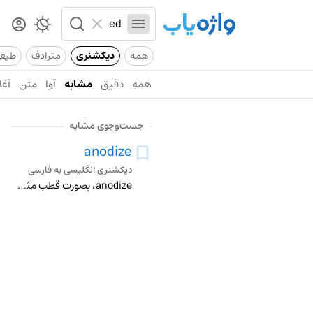
همه
دیکشنری
مترادف
طیف
همه
دقیق
مشابه
آوا
متن
آغا
جست‌وجوی مشابه
anodize
دیکشنری انگلیسی به فارسی
anodize، بصورت قطب مثبت در اوردن