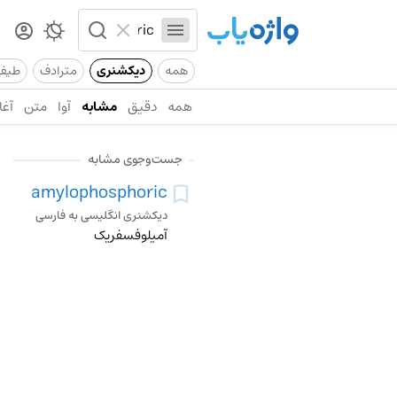
همه
دیکشنری
مترادف
طیف
همه
دقیق
مشابه
آوا
متن
آغا
جست‌وجوی مشابه
amylophosphoric
دیکشنری انگلیسی به فارسی
آمیلوفسفریک