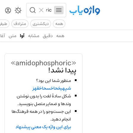
همه
دیکشنری
مترادف
طیف
همه
دقیق
مشابه
آوا
متن
آغاز
«amidophosphoric»
پیدا نشد!
منظور شما این بود؟
شپهیخحاخسحاخقهز
شکل سادهٔ لغت را بدون نوشتن
وندها و ضمایر متصل بنویسید.
این جست‌وجو را در همه فرهنگ‌ها
انجام دهید.
برای این واژه یک معنی پیشنهاد