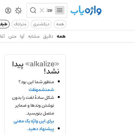
همه
دیکشنری
مترادف
طیف
همه
دقیق
مشابه
آوا
متن
آغاز
«alkalize»
پیدا
نشد!
منظور شما این بود؟
شمنشمهظث
شکل سادهٔ لغت را بدون
نوشتن وندها و ضمایر
متصل بنویسید.
برای این واژه یک معنی
پیشنهاد دهید.