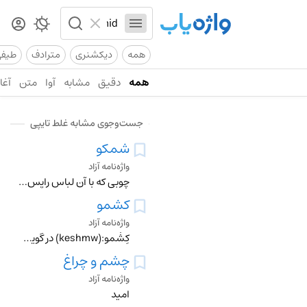
همه
دیکشنری
مترادف
طیف
همه
دقیق
مشابه
آوا
متن
آغاز
جست‌وجوی مشابه غلط تایپی
شمکو
واژه‌نامه آزاد
چوبی که با آن لباس راپس از اضافه کردن مواد شوینده به آن بر روی تخته سنگی قرار داده و بااین چوب (شمکو)به کرات کوبیده و به این طریق می شستند.
کشمو
واژه‌نامه آزاد
کِشْمو:(keshmw) در گویش گنابادی یعنی زمین های زراعی و باغات ، محل کشت و زرع
چشم و چراغ
واژه‌نامه آزاد
امید