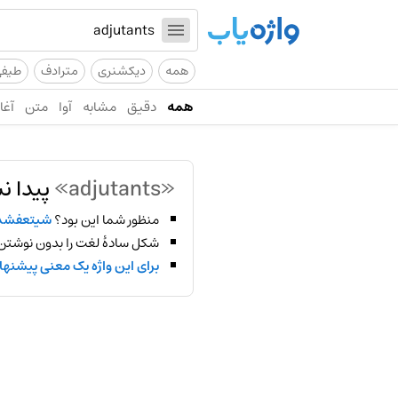
همه
دیکشنری
مترادف
طیف
همه
دقیق
مشابه
آوا
متن
آغاز
«adjutants»
پیدا ن
منظور شما این بود؟
شیتعفش
شکل سادهٔ لغت را بدون نوشتن
برای این واژه یک معنی پیشنها