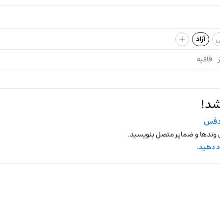
+
ی
آزاد
قافیه
شد!
دفس
 وندها و ضمایر متصل بنویسید.
د دهید.