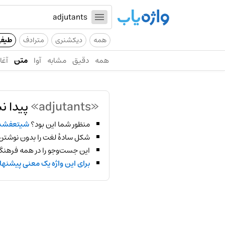
همه
دیکشنری
مترادف
طیف
همه
دقیق
مشابه
آوا
متن
آغاز
«adjutants»
پیدا ن
منظور شما این بود؟
شیتعفش
شکل سادهٔ لغت را بدون نوشتن
این جست‌وجو را در همه فرهنگ‌
برای این واژه یک معنی پیشنها