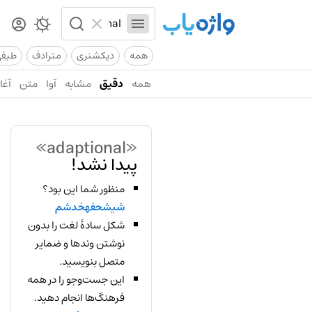
همه
دیکشنری
مترادف
طیف
همه
دقیق
مشابه
آوا
متن
آغاز
«adaptional»
پیدا نشد!
منظور شما این بود؟
شیشحفهخدشم
شکل سادهٔ لغت را بدون
نوشتن وندها و ضمایر
متصل بنویسید.
این جست‌وجو را در همه
فرهنگ‌ها انجام دهید.