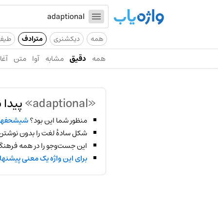
همه
دیکشنری
مترادف
طیف
همه
دقیق
مشابه
آوا
متن
آغاز
«adaptional»
پیدا 
منظور شما این بود؟
شیشحفه
شکل سادهٔ لغت را بدون نوشتن
این جست‌وجو را در همه فرهنگ‌
برای این واژه یک معنی پیشنها