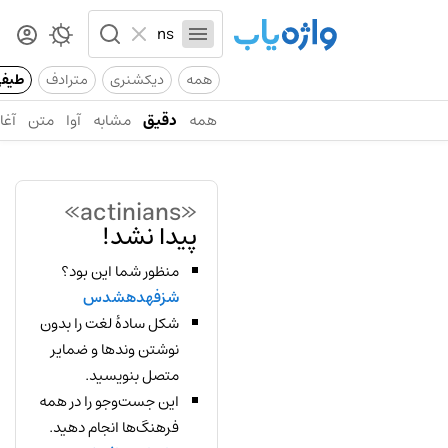
همه
دیکشنری
مترادف
طیف
همه
دقیق
مشابه
آوا
متن
آغاز
«actinians»
پیدا نشد!
منظور شما این بود؟
شزفهدهشدس
شکل سادهٔ لغت را بدون
نوشتن وندها و ضمایر
متصل بنویسید.
این جست‌وجو را در همه
فرهنگ‌ها انجام دهید.