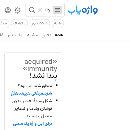
همه
دیکشنری
مترادف
طیف
همه
دقیق
مشابه
آوا
متن
آغاز
«acquired
immunity»
پیدا نشد!
منظور شما این بود؟
شزضعهقثی هپپعدهفغ
شکل سادهٔ لغت را بدون
نوشتن وندها و ضمایر
متصل بنویسید.
برای این واژه یک معنی