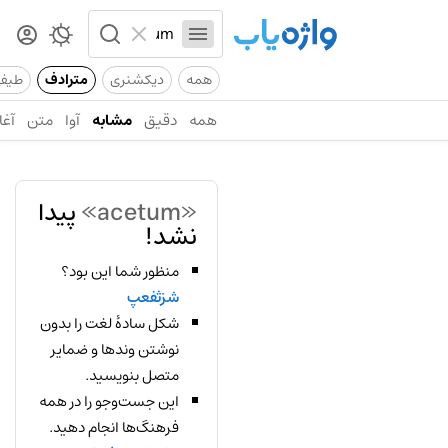
همه
دیکشنری
مترادف
طیف
همه
دقیق
مشابه
آوا
متن
آغا
«acetum»
پیدا
نشد!
منظور شما این بود؟
شزثفعپ
شکل سادهٔ لغت را بدون
نوشتن وندها و ضمایر
متصل بنویسید.
این جست‌وجو را در همه
فرهنگ‌ها انجام دهید.